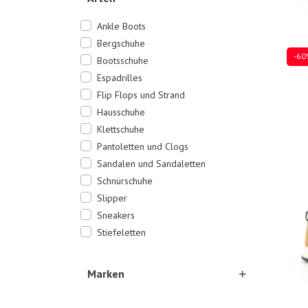
Ankle Boots
Bergschuhe
-60
Bootsschuhe
Espadrilles
Flip Flops und Strand
Hausschuhe
Mehre
Klettschuhe
Pantoletten und Clogs
Sandalen und Sandaletten
Schnürschuhe
Slipper
Sneakers
Stiefeletten
Marken