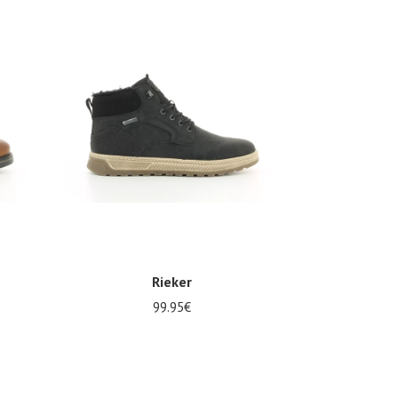
Rieker
99.95€
Mehrere Größen verfügbar