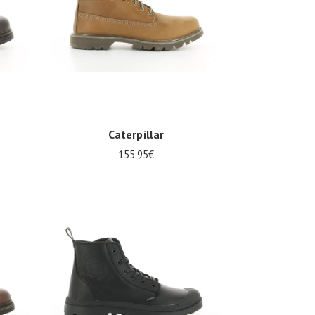
Caterpillar
155.95€
Mehrere Größen verfügbar