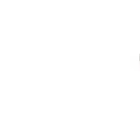
Mehre