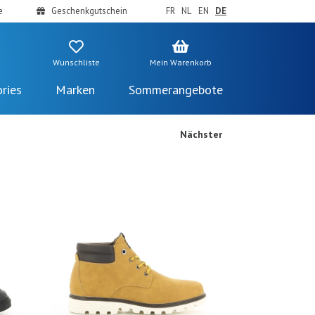
e
Geschenkgutschein
FR
NL
EN
DE
Wunschliste
Mein Warenkorb
ries
Marken
Sommerangebote
Nächster