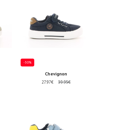
-30%
Chevignon
27.97€
39.95€
Mehrere Größen verfügbar