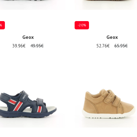
%
-20%
Geox
Geox
39.96€
49.95€
52.76€
65.95€
re Größen verfügbar
Mehrere Größen verfügbar