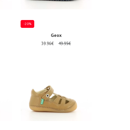
-20%
Geox
39.96€
49.95€
24
25
26