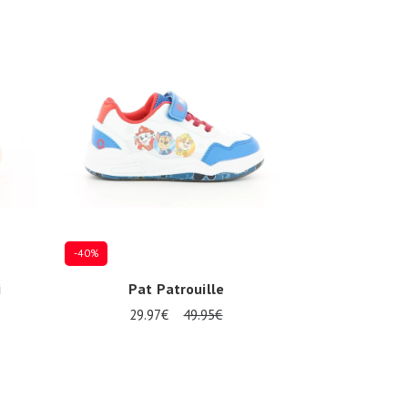
-40%
i
Pat Patrouille
29.97€
49.95€
Mehrere Größen verfügbar