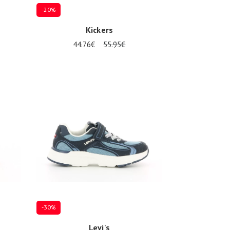
-20%
Kickers
44.76€
55.95€
Mehrere Größen verfügbar
-30%
Levi's