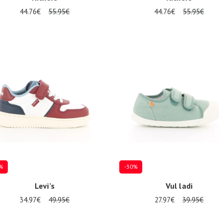
44.76€
55.95€
44.76€
55.95€
re Größen verfügbar
Mehrere Größen verfügbar
%
-30%
Levi's
Vul ladi
34.97€
49.95€
27.97€
39.95€
Mehrere Größen verfügbar