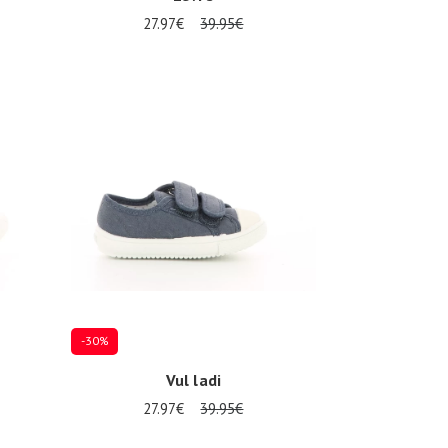
27.97€
39.95€
Mehrere Größen verfügbar
-30%
Vul ladi
27.97€
39.95€
Mehrere Größen verfügbar