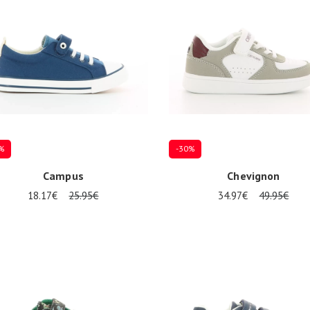
%
-30%
Campus
Chevignon
18.17€
25.95€
34.97€
49.95€
re Größen verfügbar
Mehrere Größen verfügbar