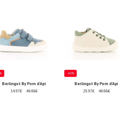
5
27
%
-40%
Berlingot By Pom d'Api
Berlingot By Pom d'Ap
34.97€
49.95€
29.97€
49.95€
re Größen verfügbar
Mehrere Größen verfügbar