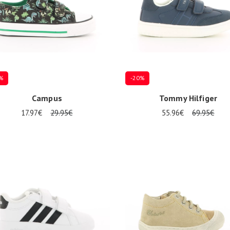
%
-20%
Campus
Tommy Hilfiger
17.97€
29.95€
55.96€
69.95€
re Größen verfügbar
Mehrere Größen verfügbar