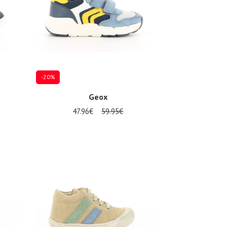
-20%
Geox
47.96€
59.95€
Mehrere Größen verfügbar