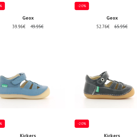
%
-20%
Geox
Geox
39.96€
49.95€
52.76€
65.95€
re Größen verfügbar
Mehrere Größen verfügbar
%
-20%
Kickers
Kickers