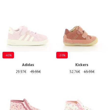
-40%
-20%
Adidas
Kickers
29.97€
49.95€
52.76€
65.95€