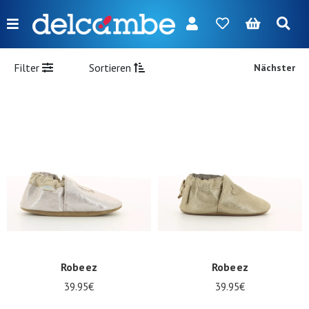
Menu
FR
NL
EN
DE
Neuerscheinungen
Filter
Sortieren
Nächster
Damen
Herren
Mädchen
Jungen
Taschen
Accessories
Unsere
Robeez
Robeez
Marken
39.95€
39.95€