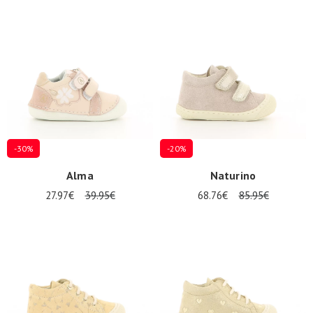
-30%
-20%
Alma
Naturino
27.97€
39.95€
68.76€
85.95€