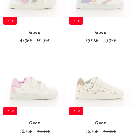
-20%
-20%
Geox
Geox
47.96€
59.95€
39.96€
49.95€
-20%
-20%
Geox
Geox
36.76€
45.95€
36.76€
45.95€