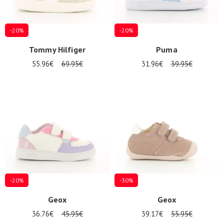
-20%
-20%
Tommy Hilfiger
Puma
55.96€
69.95€
31.96€
39.95€
-20%
-30%
Geox
Geox
36.76€
45.95€
39.17€
55.95€