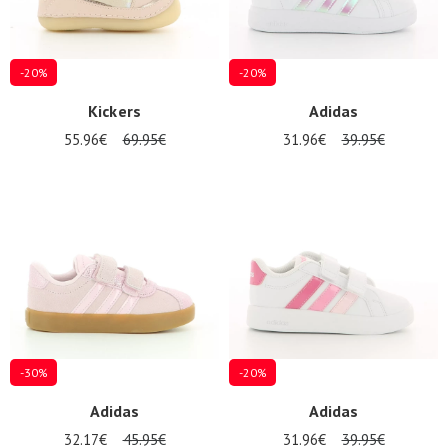
-20%
-20%
Kickers
Adidas
55.96€
69.95€
31.96€
39.95€
-30%
-20%
Adidas
Adidas
32.17€
45.95€
31.96€
39.95€