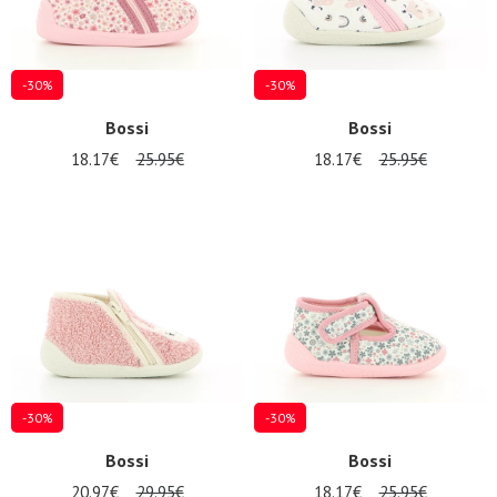
-30%
-30%
Bossi
Bossi
18.17€
25.95€
18.17€
25.95€
Nos 11
magasins
Geschenkgutschein
ANMELDEN
-30%
-30%
Bossi
Bossi
20.97€
29.95€
18.17€
25.95€