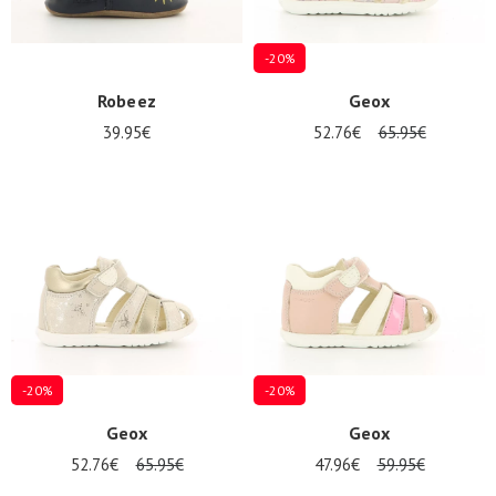
-20%
Robeez
Geox
39.95€
52.76€
65.95€
-20%
-20%
Geox
Geox
52.76€
65.95€
47.96€
59.95€