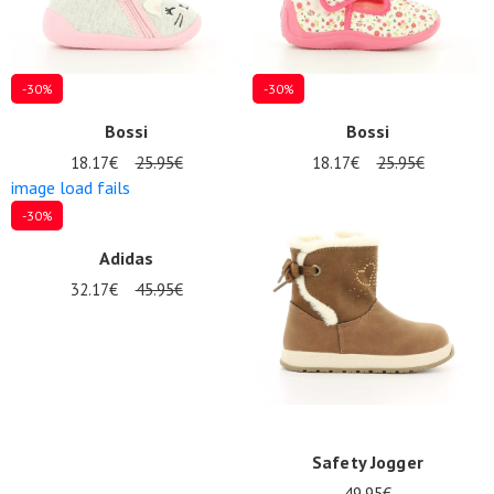
-30%
-30%
Bossi
Bossi
18.17€
25.95€
18.17€
25.95€
image load fails
-30%
Adidas
32.17€
45.95€
Safety Jogger
49.95€