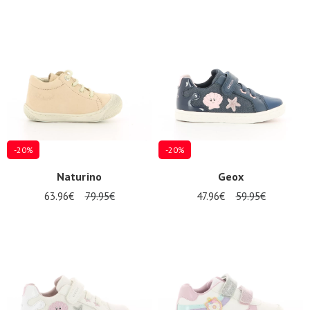
-20%
-20%
Naturino
Geox
63.96€
79.95€
47.96€
59.95€