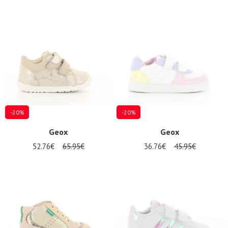
-20%
-20%
Geox
Geox
52.76€
65.95€
36.76€
45.95€