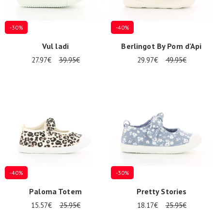
-30%
-40%
Vul ladi
Berlingot By Pom d'Api
27.97€
39.95€
29.97€
49.95€
-40%
-30%
Paloma Totem
Pretty Stories
15.57€
25.95€
18.17€
25.95€