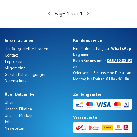
Sommerangebote
Page 1 sur 1
Informationen
Kundenservice
WhatsApp
Häufig gestellte Fragen
Eine Unterhaltung auf
beginnen
Contact
065/40.88.98
Rufen Sie uns unter
Impressum
an
Allgemeine
Oder sende Sie uns eine E-Mail an
Geschäftsbedingungen
Montag bis Freitag:
8 Uhr - 16 Uhr
Datenschutz
Über Delcambe
Zahlungsarten
Über
Unsere Filialen
Nos 11
Unsere Marken
Versandarten
magasins
Jobs
Newsletter
Geschenkgutschein