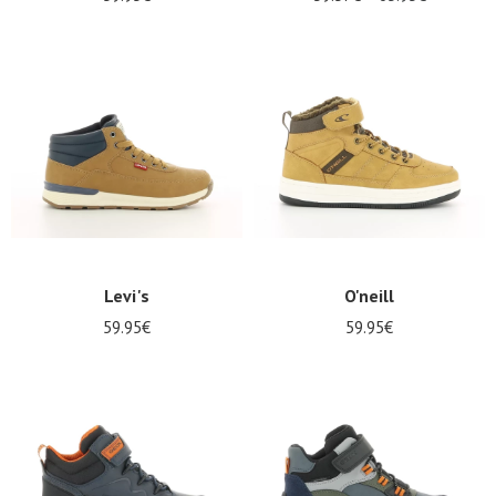
Levi's
O'neill
59.95€
59.95€