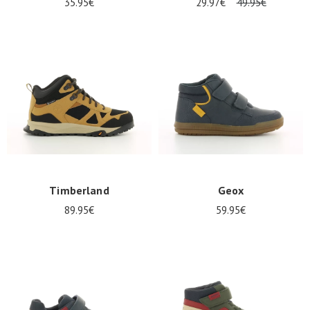
35.95€
29.97€
49.95€
Timberland
Geox
89.95€
59.95€