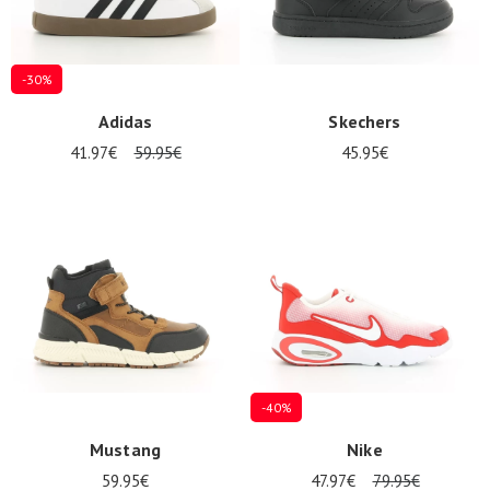
-30%
Adidas
Skechers
41.97€
59.95€
45.95€
-40%
Mustang
Nike
59.95€
47.97€
79.95€