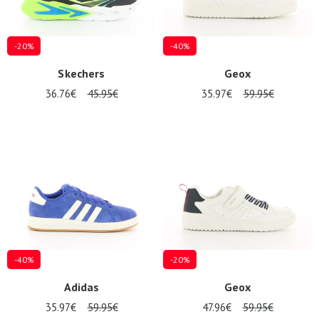
-20%
-40%
Skechers
Geox
36.76€
45.95€
35.97€
59.95€
-40%
-20%
Adidas
Geox
35.97€
59.95€
47.96€
59.95€