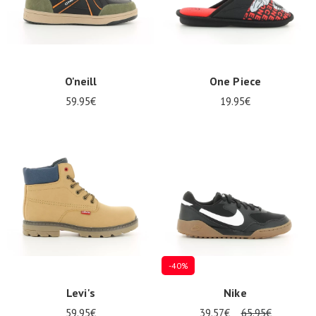
O'neill
One Piece
59.95€
19.95€
Nos 11
magasins
Geschenkgutschein
ANMELDEN
-40%
Levi's
Nike
59.95€
39.57€
65.95€