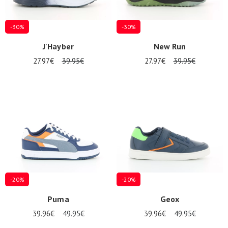
-30%
-30%
J'Hayber
New Run
27.97€
39.95€
27.97€
39.95€
-20%
-20%
Puma
Geox
39.96€
49.95€
39.96€
49.95€