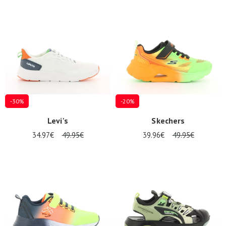
Sommerangebote
-30%
-20%
Levi's
Skechers
34.97€
49.95€
39.96€
49.95€