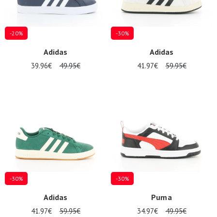
-20%
-30%
Adidas
Adidas
39.96€
49.95€
41.97€
59.95€
-30%
-30%
Adidas
Puma
41.97€
59.95€
34.97€
49.95€