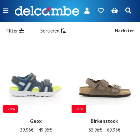
Menu
FR
NL
EN
DE
Neuerscheinungen
Filter
Sortieren
Nächster
Damen
Herren
Mädchen
Jungen
Taschen
Accessories
-20%
-20%
Unsere
Geox
Birkenstock
Marken
39.96€
49.95€
55.96€
69.95€