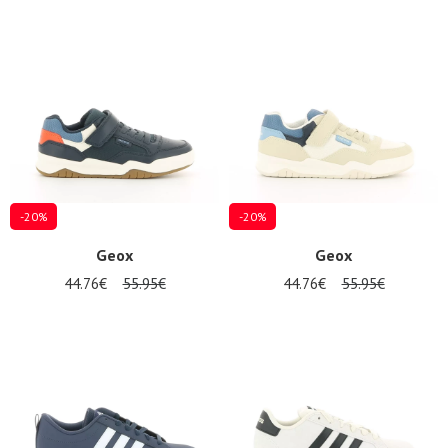
-20%
-20%
Geox
Geox
44.76€
55.95€
44.76€
55.95€