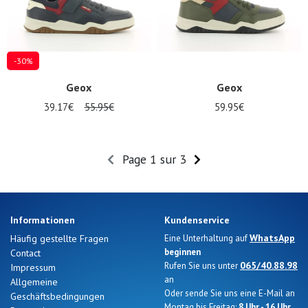
-30%
Geox
Geox
39.17€
55.95€
59.95€
Page 1 sur 3
Informationen
Kundenservice
WhatsApp
Häufig gestellte Fragen
Eine Unterhaltung auf
beginnen
Contact
065/40.88.98
Rufen Sie uns unter
Impressum
an
Allgemeine
Oder sende Sie uns eine E-Mail an
Geschäftsbedingungen
Montag bis Freitag:
8 Uhr - 16 Uhr