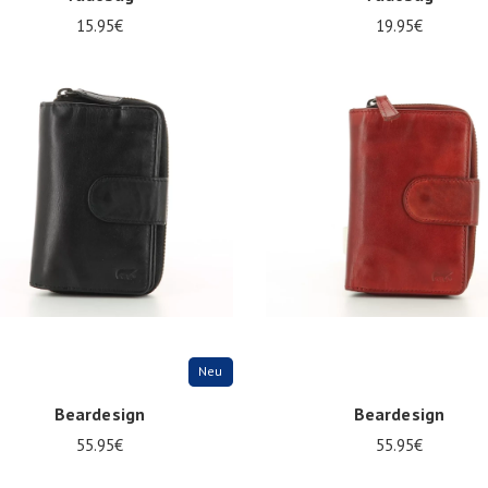
15.95€
19.95€
ize
Onesize
Neu
Beardesign
Beardesign
55.95€
55.95€