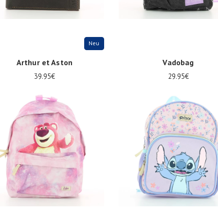
Neu
Arthur et Aston
Vadobag
39.95€
29.95€
ize
Onesize