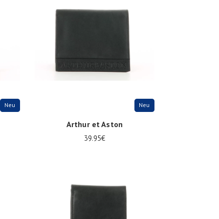
Neu
Neu
Arthur et Aston
39.95€
Onesize