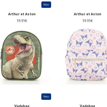
Neu
Arthur et Aston
Arthur et Aston
59.95€
59.95€
ize
Onesize
Neu
Vadobag
Vadobag