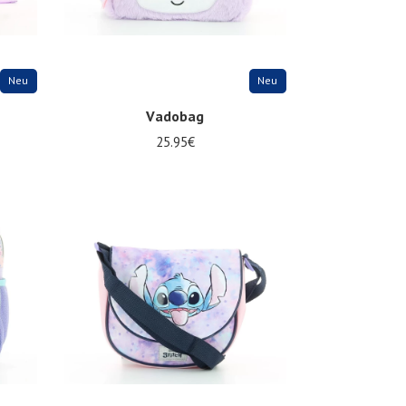
Neu
Neu
Vadobag
25.95€
Onesize