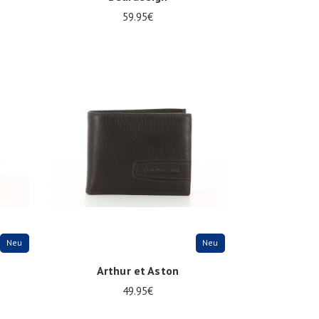
59.95€
Onesize
Neu
Neu
Arthur et Aston
49.95€