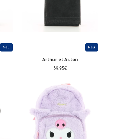
Neu
Neu
Arthur et Aston
39.95€
Onesize