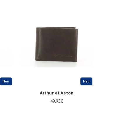
Onesize
Neu
Neu
Arthur et Aston
49.95€
Onesize