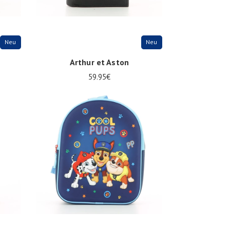
Neu
Neu
Arthur et Aston
59.95€
Onesize