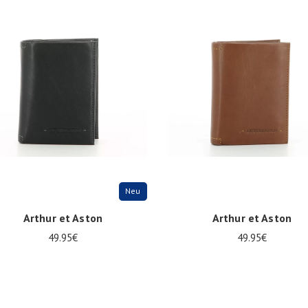
ize
Onesize
Neu
Arthur et Aston
Arthur et Aston
49.95€
49.95€
ize
Onesize