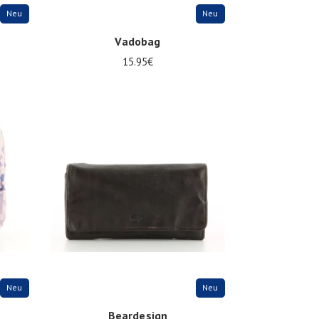
Neu
Neu
Vadobag
15.95€
Onesize
Neu
Neu
Beardesign