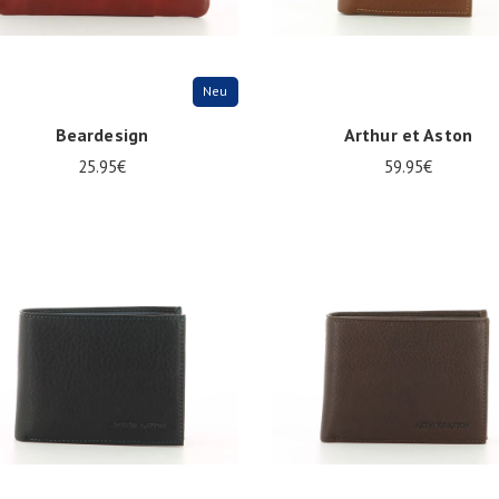
Neu
Beardesign
Arthur et Aston
25.95€
59.95€
ize
Onesize