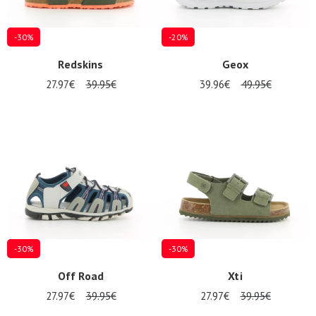
-30%
-20%
Redskins
Geox
27.97€
39.95€
39.96€
49.95€
-30%
-30%
Off Road
Xti
27.97€
39.95€
27.97€
39.95€