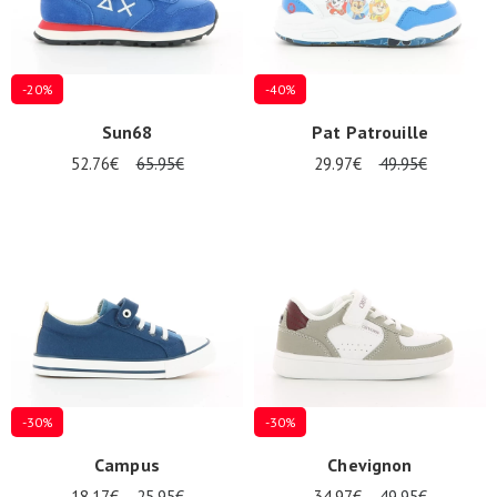
-20%
-40%
Sun68
Pat Patrouille
52.76€
65.95€
29.97€
49.95€
-30%
-30%
Campus
Chevignon
18.17€
25.95€
34.97€
49.95€