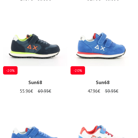
-20%
-20%
Sun68
Sun68
55.96€
69.95€
47.96€
59.95€