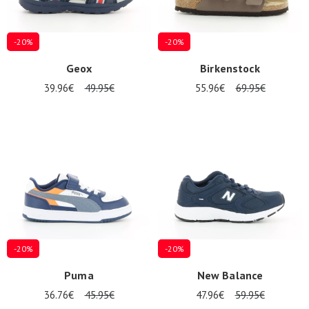
-20%
-20%
Geox
Birkenstock
39.96€
49.95€
55.96€
69.95€
-20%
-20%
Puma
New Balance
36.76€
45.95€
47.96€
59.95€