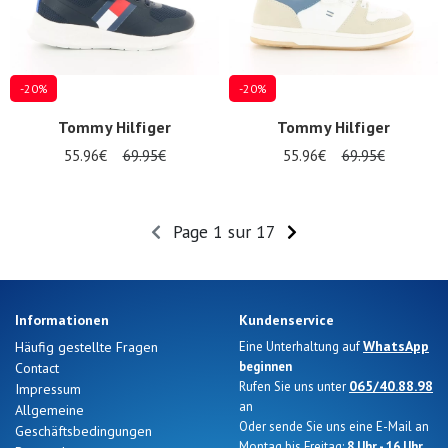
-20%
-20%
Tommy Hilfiger
Tommy Hilfiger
55.96€
69.95€
55.96€
69.95€
Page 1 sur 17
Informationen
Kundenservice
WhatsApp
Häufig gestellte Fragen
Eine Unterhaltung auf
beginnen
Contact
065/40.88.98
Rufen Sie uns unter
Impressum
an
Allgemeine
Oder sende Sie uns eine E-Mail an
Geschäftsbedingungen
Montag bis Freitag:
8 Uhr - 16 Uhr