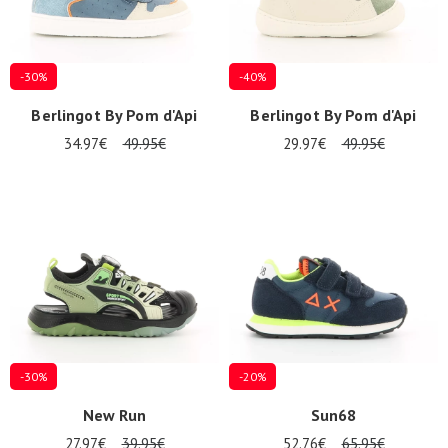
-30%
-40%
Berlingot By Pom d'Api
Berlingot By Pom d'Api
34.97€
49.95€
29.97€
49.95€
Nos 11
magasins
Geschenkgutschein
ANMELDEN
-30%
-20%
New Run
Sun68
27.97€
39.95€
52.76€
65.95€