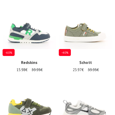
-60%
-40%
Redskins
Schott
15.98€
39.95€
23.97€
39.95€