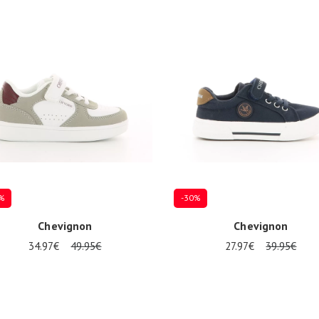
%
-30%
Chevignon
Chevignon
34.97€
49.95€
27.97€
39.95€
re Größen verfügbar
Mehrere Größen verfügbar