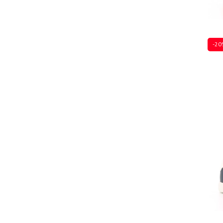
-20
Mehre