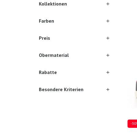
Kollektionen
Farben
Preis
Mehre
Obermaterial
Rabatte
Besondere Kriterien
-30