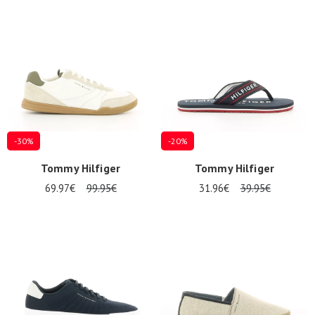
Promos
d'été
-30%
-20%
Tommy Hilfiger
Tommy Hilfiger
69.97€
99.95€
31.96€
39.95€