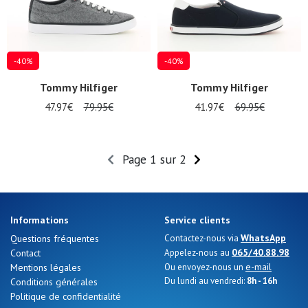
-40%
-40%
Tommy Hilfiger
Tommy Hilfiger
47.97€
79.95€
41.97€
69.95€
Page 1 sur 2
Informations
Service clients
WhatsApp
Questions fréquentes
Contactez-nous via
065/40.88.98
Contact
Appelez-nous au
e-mail
Mentions légales
Ou envoyez-nous un
Du lundi au vendredi:
8h - 16h
Conditions générales
Politique de confidentialité