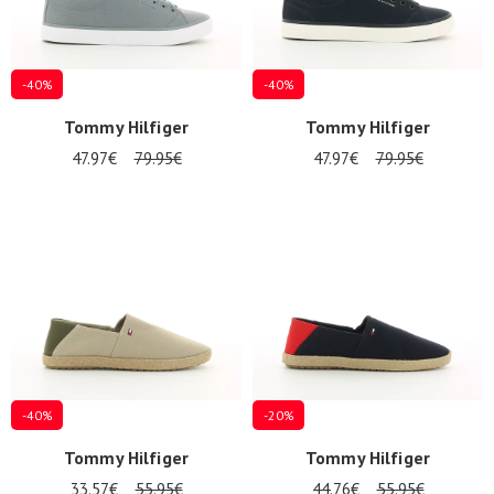
-40%
-40%
Tommy Hilfiger
Tommy Hilfiger
47.97€
79.95€
47.97€
79.95€
Nos 11
magasins
Bon
cadeau
SE
CONNECTER
-40%
-20%
Tommy Hilfiger
Tommy Hilfiger
33.57€
55.95€
44.76€
55.95€