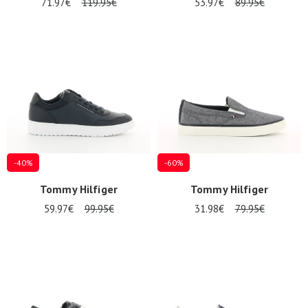
71.97€
119.95€
53.97€
89.95€
-40%
-60%
Tommy Hilfiger
Tommy Hilfiger
59.97€
99.95€
31.98€
79.95€