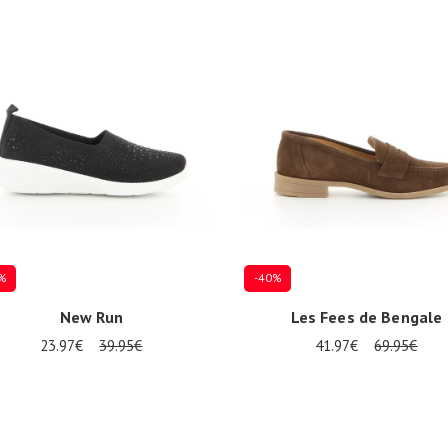
%
-40%
New Run
Les Fees de Bengale
23.97€
39.95€
41.97€
69.95€
eurs tailles disponibles
Plusieurs tailles disponibles