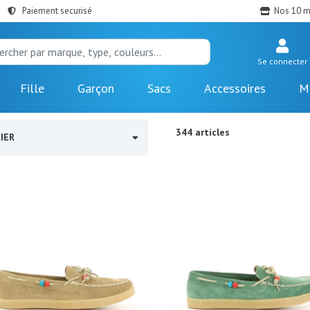
Paiement securisé
Nos 10 m
Se connecter
Fille
Garçon
Sacs
Accessoires
M
344 articles
IER