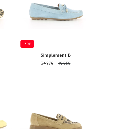
-30%
Simplement B
34.97€
49.95€
Plusieurs tailles disponibles