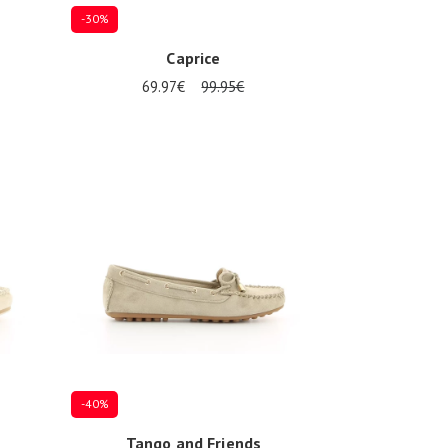
-30%
Caprice
69.97€
99.95€
Plusieurs tailles disponibles
-40%
Tango and Friends