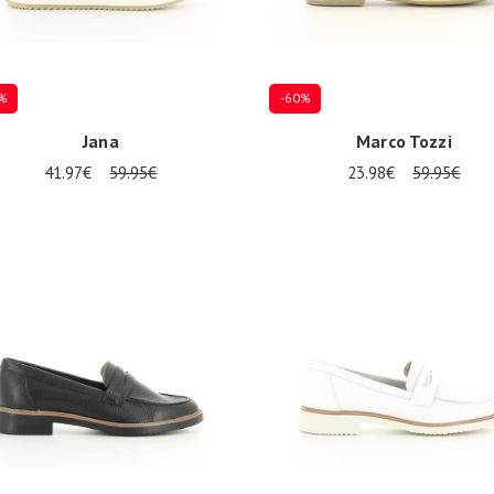
%
-60%
Jana
Marco Tozzi
41.97€
59.95€
23.98€
59.95€
eurs tailles disponibles
Plusieurs tailles disponibles