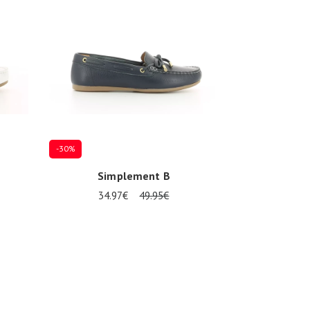
-30%
Simplement B
34.97€
49.95€
Plusieurs tailles disponibles