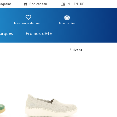
agasins
Bon cadeau
FR
NL
EN
DE
Mes coups de coeur
Mon panier
arques
Promos d'été
Suivant