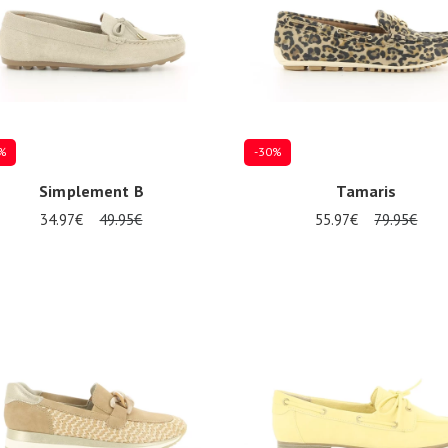
%
-30%
Simplement B
Tamaris
34.97€
49.95€
55.97€
79.95€
Plusieurs tailles disponibles
7
38