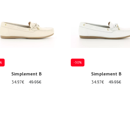
%
-30%
Simplement B
Simplement B
34.97€
49.95€
34.97€
49.95€
eurs tailles disponibles
37
38
41