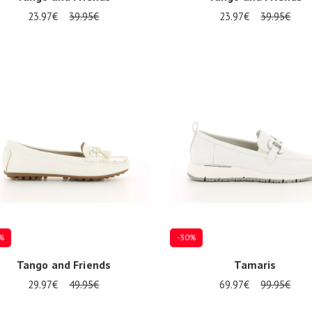
23.97€
39.95€
23.97€
39.95€
Plusieurs tailles disponibles
9
40
%
-30%
Tango and Friends
Tamaris
29.97€
49.95€
69.97€
99.95€
eurs tailles disponibles
Plusieurs tailles disponibles