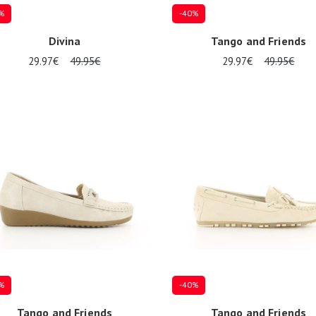
%
-40%
Divina
Tango and Friends
29.97€
49.95€
29.97€
49.95€
eurs tailles disponibles
Plusieurs tailles disponibles
%
-40%
Tango and Friends
Tango and Friends