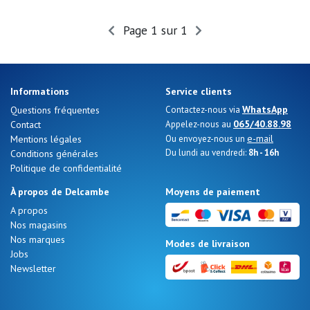
Promos
d'été
Page 1 sur 1
Informations
Service clients
WhatsApp
Questions fréquentes
Contactez-nous via
065/40.88.98
Contact
Appelez-nous au
e-mail
Mentions légales
Ou envoyez-nous un
Du lundi au vendredi:
8h - 16h
Conditions générales
Politique de confidentialité
À propos de Delcambe
Moyens de paiement
A propos
Nos magasins
Nos 11
Nos marques
Modes de livraison
Jobs
magasins
Newsletter
Bon
cadeau