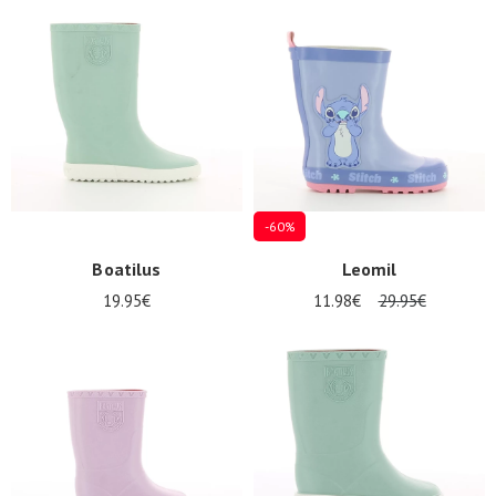
-60%
Boatilus
Leomil
19.95€
11.98€
29.95€