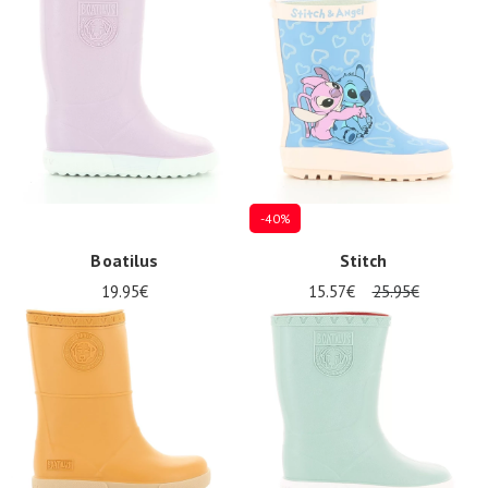
Promos
d'été
-40%
Boatilus
Stitch
19.95€
15.57€
25.95€