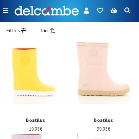
Menu
FR
NL
EN
DE
Nouveautés
Filtres
Trier
Femme
Homme
Fille
Garçon
Sacs
Accessoires
Nos
Boatilus
Boatilus
marques
19.95€
39.95€