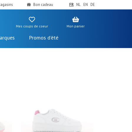
agasins
Bon cadeau
FR
NL
EN
DE
Mes coups de coeur
Mon panier
arques
Promos d'été