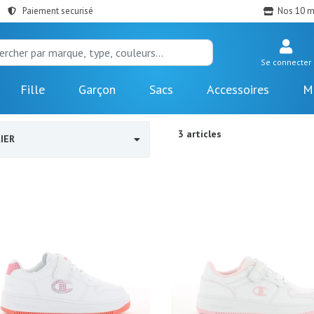
Paiement securisé
Nos 10 m
Se connecter
Fille
Garçon
Sacs
Accessoires
M
3 articles
IER