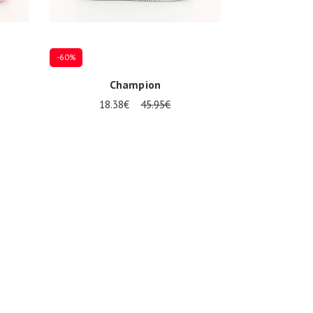
-60%
Champion
18.38€
45.95€
37
38