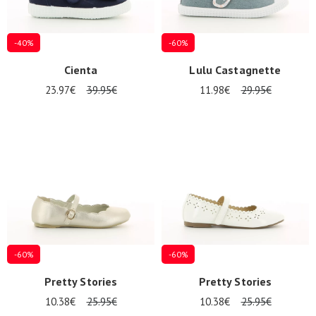
-40%
-60%
Cienta
Lulu Castagnette
23.97€
39.95€
11.98€
29.95€
-60%
-60%
Pretty Stories
Pretty Stories
10.38€
25.95€
10.38€
25.95€