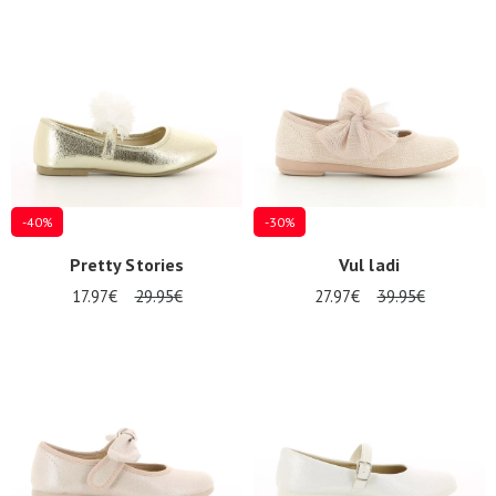
Promos
d'été
-40%
-30%
Pretty Stories
Vul ladi
17.97€
29.95€
27.97€
39.95€