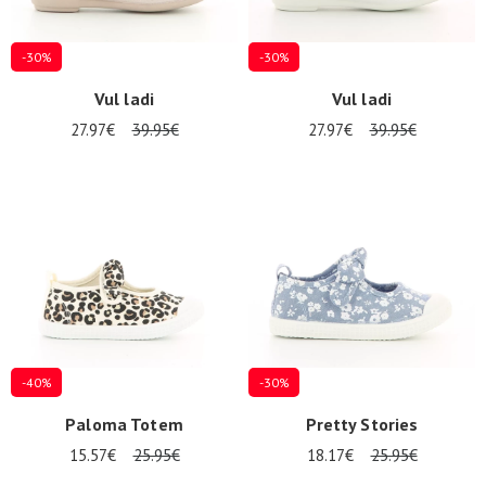
-30%
-30%
Vul ladi
Vul ladi
27.97€
39.95€
27.97€
39.95€
-40%
-30%
Paloma Totem
Pretty Stories
15.57€
25.95€
18.17€
25.95€