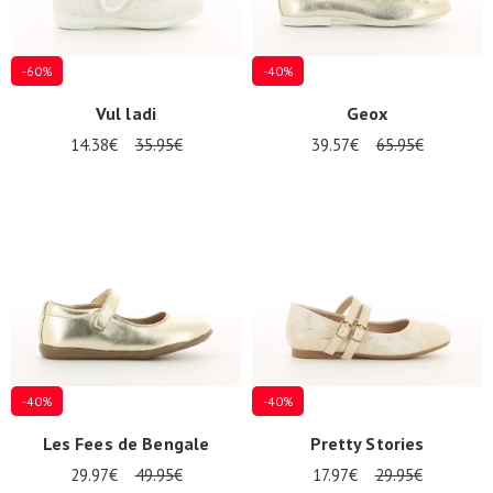
-60%
-40%
Vul ladi
Geox
14.38€
35.95€
39.57€
65.95€
Nos 11
magasins
-40%
-40%
Bon
Les Fees de Bengale
Pretty Stories
cadeau
29.97€
49.95€
17.97€
29.95€