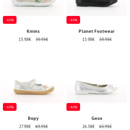
-60%
-60%
Kmins
Planet Footwear
15.98€
39.95€
15.98€
39.95€
-60%
-60%
Bopy
Geox
27.98€
69.95€
26.38€
65.95€