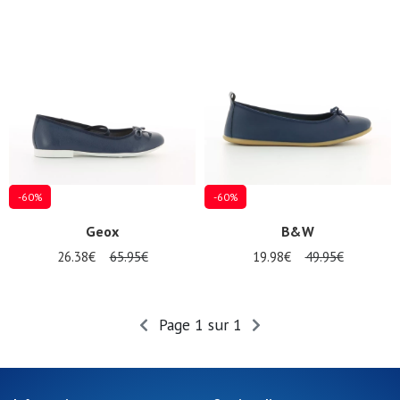
-60%
-60%
Geox
B&W
26.38€
65.95€
19.98€
49.95€
Page 1 sur 1