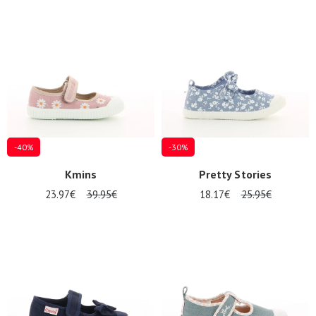
-40%
-30%
Kmins
Pretty Stories
23.97€
39.95€
18.17€
25.95€