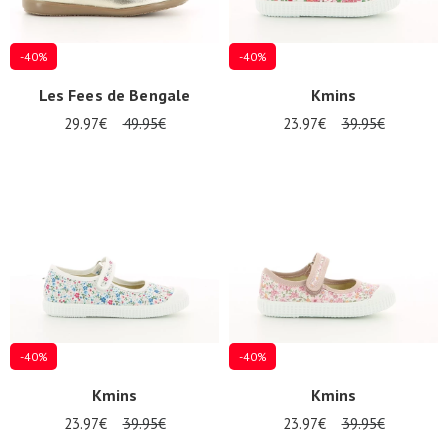
-40%
-40%
Les Fees de Bengale
Kmins
29.97€
49.95€
23.97€
39.95€
-40%
-40%
Kmins
Kmins
23.97€
39.95€
23.97€
39.95€