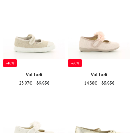
-40%
-60%
Vul ladi
Vul ladi
23.97€
39.95€
14.38€
35.95€