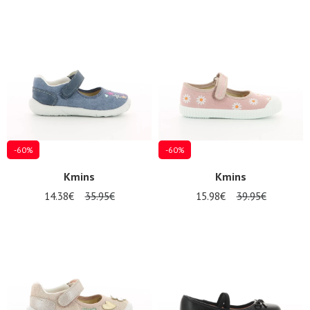
SE
CONNECTER
-60%
-60%
Kmins
Kmins
14.38€
35.95€
15.98€
39.95€