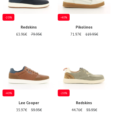
-20%
-40%
Redskins
Pikolinos
63.96€
79.95€
71.97€
119.95€
-40%
-20%
Lee Cooper
Redskins
35.97€
59.95€
44.76€
55.95€