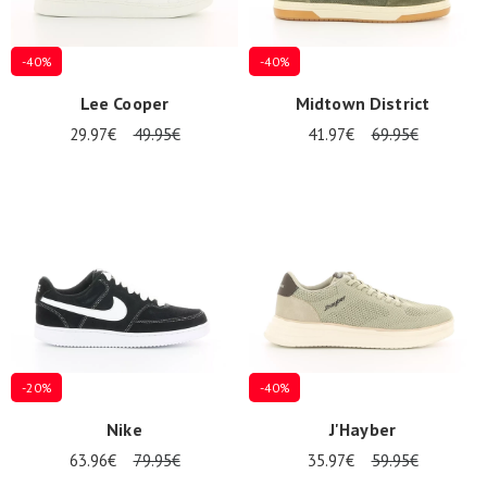
-40%
-40%
Lee Cooper
Midtown District
29.97€
49.95€
41.97€
69.95€
-20%
-40%
Nike
J'Hayber
63.96€
79.95€
35.97€
59.95€