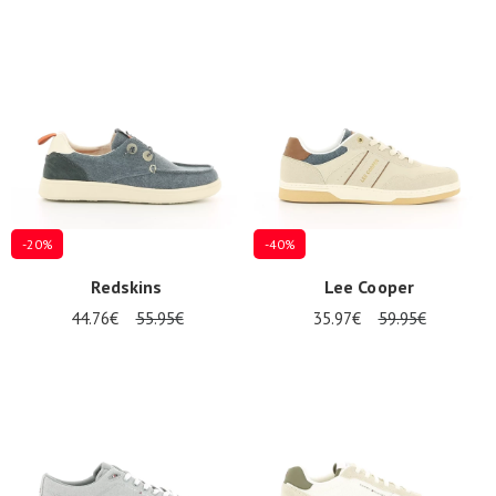
-20%
-40%
Redskins
Lee Cooper
44.76€
55.95€
35.97€
59.95€