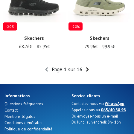
-20%
-20%
Skechers
Skechers
68.76€
85.95€
79.96€
99.95€
Page 1 sur 16
Informations
Service clients
WhatsApp
Questions fréquentes
Contactez-nous via
065/40.88.98
Contact
Appelez-nous au
e-mail
Mentions légales
Ou envoyez-nous un
Du lundi au vendredi:
8h - 16h
Conditions générales
Politique de confidentialité