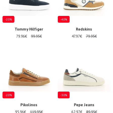
-20%
-40%
Tommy Hilfiger
Redskins
79.96€
99.95€
47.97€
79.95€
Nos 11
magasins
Bon
cadeau
SE
CONNECTER
-20%
-30%
Pikolinos
Pepe Jeans
95.96€
119.95€
62.97€
89.95€