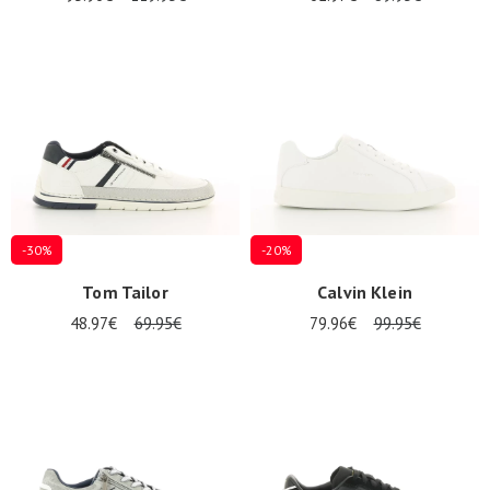
-30%
-20%
Tom Tailor
Calvin Klein
48.97€
69.95€
79.96€
99.95€