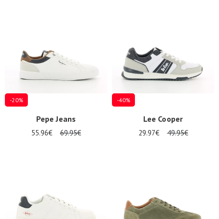
-20%
-40%
Pepe Jeans
Lee Cooper
55.96€
69.95€
29.97€
49.95€