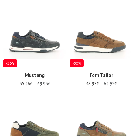
-20%
-30%
Mustang
Tom Tailor
55.96€
69.95€
48.97€
69.95€