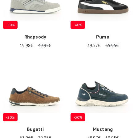
-60%
-40%
Rhapsody
Puma
19.98€
49.95€
39.57€
65.95€
-20%
-30%
Bugatti
Mustang
63.96€
79.95€
48.97€
69.95€