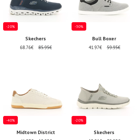
-20%
-30%
Skechers
Bull Boxer
68.76€
85.95€
41.97€
59.95€
-40%
-20%
Midtown District
Skechers