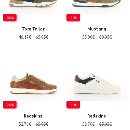
-30%
-20%
Tom Tailor
Mustang
46.17€
65.95€
55.96€
69.95€
-20%
-20%
Redskins
Redskins
52.76€
65.95€
52.76€
65.95€