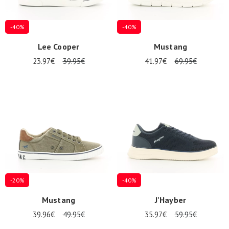
-40%
-40%
Lee Cooper
Mustang
23.97€
39.95€
41.97€
69.95€
-20%
-40%
Mustang
J'Hayber
39.96€
49.95€
35.97€
59.95€