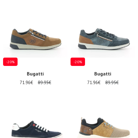
Promos
d'été
-20%
-20%
Bugatti
Bugatti
71.96€
89.95€
71.96€
89.95€