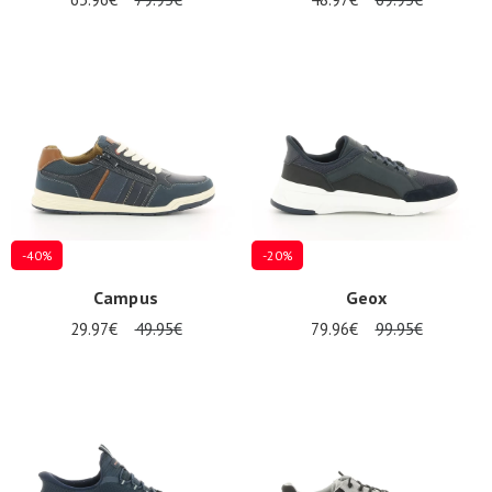
-40%
-20%
Campus
Geox
29.97€
49.95€
79.96€
99.95€