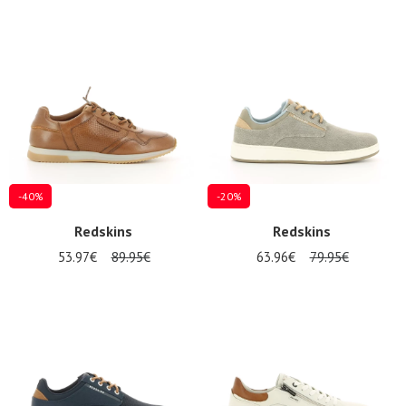
-40%
-20%
Redskins
Redskins
53.97€
89.95€
63.96€
79.95€