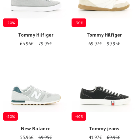
-20%
-30%
Tommy Hilfiger
Tommy Hilfiger
63.96€
79.95€
69.97€
99.95€
-20%
-40%
New Balance
Tommy jeans
55.96€
69.95€
41.97€
69.95€