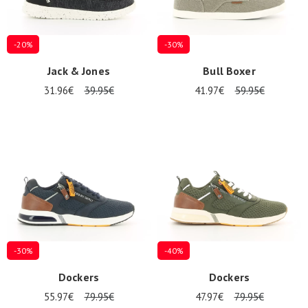
-20%
-30%
Jack & Jones
Bull Boxer
31.96€
39.95€
41.97€
59.95€
-30%
-40%
Dockers
Dockers
55.97€
79.95€
47.97€
79.95€