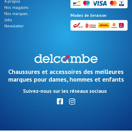
A propos
Promos
Nos magasins
d'été
Nos marques
Modes de livraison
Jobs
Newsletter
Nos 11
magasins
Bon
Chaussures et accessoires des meilleures
cadeau
marques pour dames, hommes et enfants
Suivez-nous sur les réseaux sociaux
SE
CONNECTER