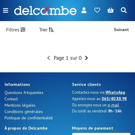
Menu
FR
NL
EN
DE
Nouveautés
Filtres
Trier
Suivant
Femme
Homme
Page 1 sur 0
Fille
Garçon
Informations
Service clients
Sacs
WhatsApp
Questions fréquentes
Contactez-nous via
065/40.88.98
Contact
Appelez-nous au
Accessoires
e-mail
Mentions légales
Ou envoyez-nous un
Du lundi au vendredi:
8h - 16h
Conditions générales
Nos
Politique de confidentialité
marques
À propos de Delcambe
Moyens de paiement