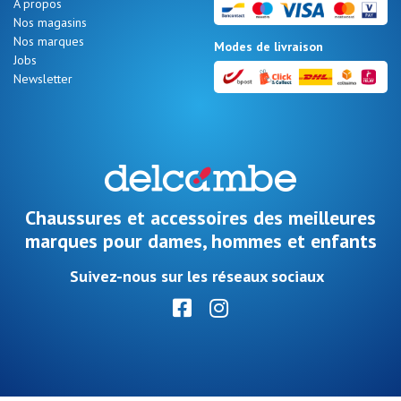
A propos
Promos
Nos magasins
d'été
Nos marques
Modes de livraison
Jobs
Newsletter
Nos 11
magasins
Bon
Chaussures et accessoires des meilleures
cadeau
marques pour dames, hommes et enfants
Suivez-nous sur les réseaux sociaux
SE
CONNECTER