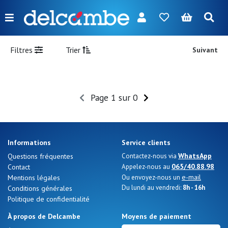
Menu
FR
NL
EN
DE
Nouveautés
Filtres
Trier
Suivant
Femme
Homme
Page 1 sur 0
Fille
Garçon
Informations
Service clients
Sacs
WhatsApp
Questions fréquentes
Contactez-nous via
065/40.88.98
Contact
Appelez-nous au
Accessoires
e-mail
Mentions légales
Ou envoyez-nous un
Du lundi au vendredi:
8h - 16h
Conditions générales
Nos
Politique de confidentialité
marques
À propos de Delcambe
Moyens de paiement