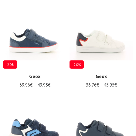
-20%
-20%
Geox
Geox
39.96€
49.95€
36.76€
45.95€