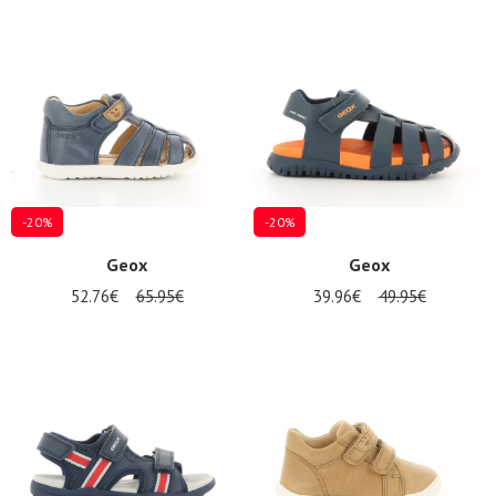
Promos
d'été
-20%
-20%
Geox
Geox
52.76€
65.95€
39.96€
49.95€