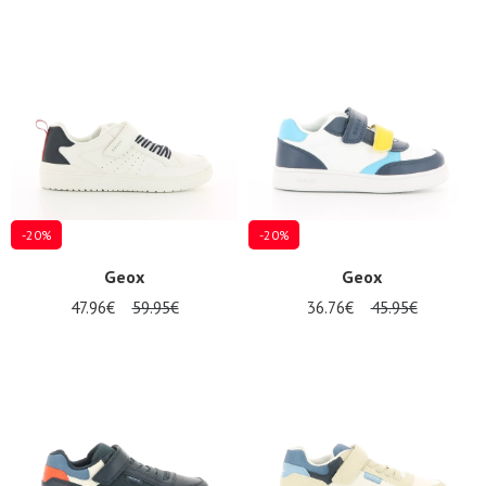
-20%
-20%
Geox
Geox
47.96€
59.95€
36.76€
45.95€