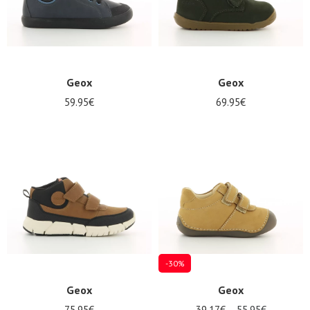
Geox
Geox
59.95€
69.95€
-30%
Geox
Geox
75.95€
39.17€
55.95€