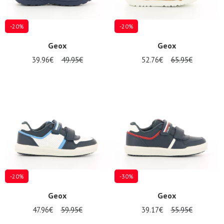
-20%
-20%
Geox
Geox
39.96€
49.95€
52.76€
65.95€
-20%
-30%
Geox
Geox
47.96€
59.95€
39.17€
55.95€