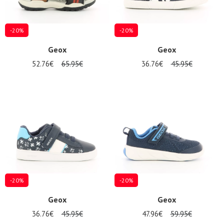
-20%
-20%
Geox
Geox
52.76€
65.95€
36.76€
45.95€
-20%
-20%
Geox
Geox
36.76€
45.95€
47.96€
59.95€