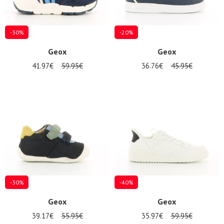
-30%
-20%
Geox
Geox
41.97€
59.95€
36.76€
45.95€
-30%
-40%
Geox
Geox
39.17€
55.95€
35.97€
59.95€