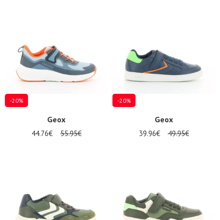
-20%
-20%
Geox
Geox
44.76€
55.95€
39.96€
49.95€