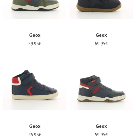
Geox
Geox
59.95€
69.95€
Nos 11
magasins
Bon
cadeau
SE
CONNECTER
Geox
Geox
45.95€
59.95€