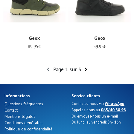
Geox
Geox
89.95€
59.95€
Page 1 sur 3
Informations
Service clients
WhatsApp
Questions fréquentes
Contactez-nous via
065/40.88.98
Contact
Appelez-nous au
e-mail
Mentions légales
Ou envoyez-nous un
Du lundi au vendredi:
8h - 16h
Conditions générales
Politique de confidentialité