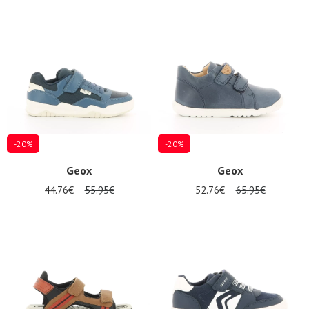
-20%
-20%
Geox
Geox
44.76€
55.95€
52.76€
65.95€