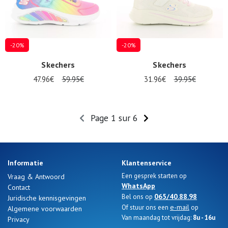
-20%
-20%
Skechers
Skechers
47.96€
59.95€
31.96€
39.95€
Page 1 sur 6
Informatie
Klantenservice
Een gesprek starten op
Vraag & Antwoord
WhatsApp
Contact
065/40.88.98
Bel ons op
Juridische kennisgevingen
e-mail
Of stuur ons een
op
Algemene voorwaarden
Van maandag tot vrijdag:
8u - 16u
Privacy