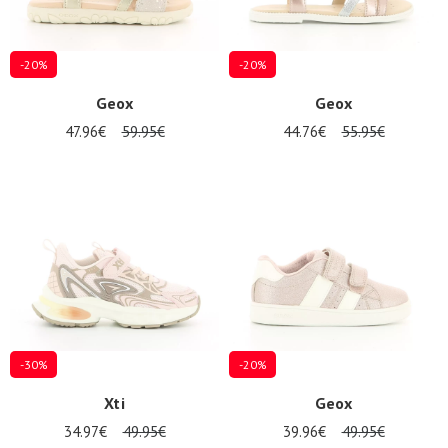
-20%
-20%
Geox
Geox
47.96€
59.95€
44.76€
55.95€
-30%
-20%
Xti
Geox
34.97€
49.95€
39.96€
49.95€