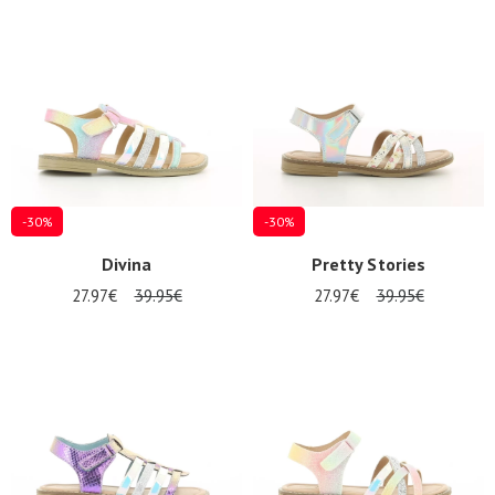
Zomeraanbiedingen
-30%
-30%
Divina
Pretty Stories
27.97€
39.95€
27.97€
39.95€