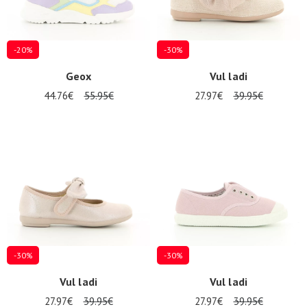
-20%
-30%
Geox
Vul ladi
44.76€
55.95€
27.97€
39.95€
-30%
-30%
Vul ladi
Vul ladi
27.97€
39.95€
27.97€
39.95€