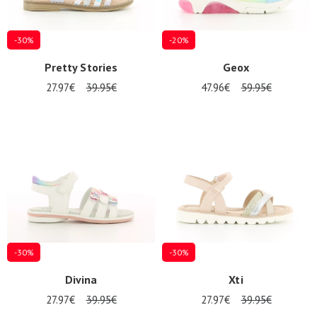
-30%
-20%
Pretty Stories
Geox
27.97€
39.95€
47.96€
59.95€
-30%
-30%
Divina
Xti
27.97€
39.95€
27.97€
39.95€