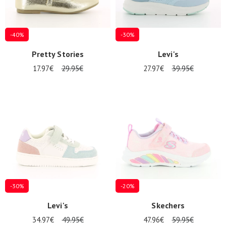
-40%
-30%
Pretty Stories
Levi's
17.97€
29.95€
27.97€
39.95€
-30%
-20%
Levi's
Skechers
34.97€
49.95€
47.96€
59.95€