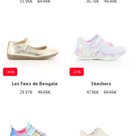
55.96€
69.95€
36.76€
45.95€
-40%
-20%
Les Fees de Bengale
Skechers
29.97€
49.95€
47.96€
59.95€