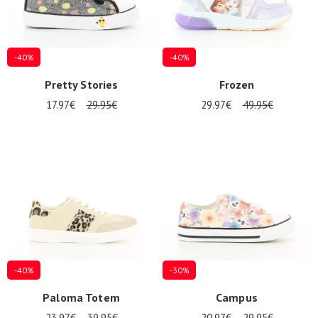
-40%
-40%
Pretty Stories
Frozen
17.97€
29.95€
29.97€
49.95€
-40%
-30%
Paloma Totem
Campus
23.97€
39.95€
20.97€
29.95€