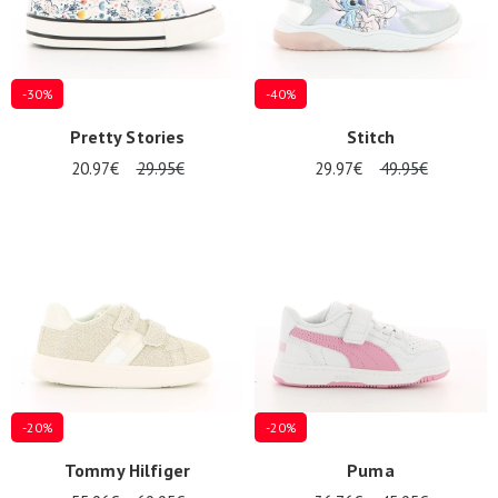
-30%
-40%
Pretty Stories
Stitch
20.97€
29.95€
29.97€
49.95€
-20%
-20%
Tommy Hilfiger
Puma