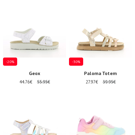
-20%
-30%
Geox
Paloma Totem
44.76€
55.95€
27.97€
39.95€