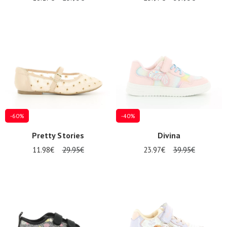
-60%
-40%
Pretty Stories
Divina
11.98€
29.95€
23.97€
39.95€