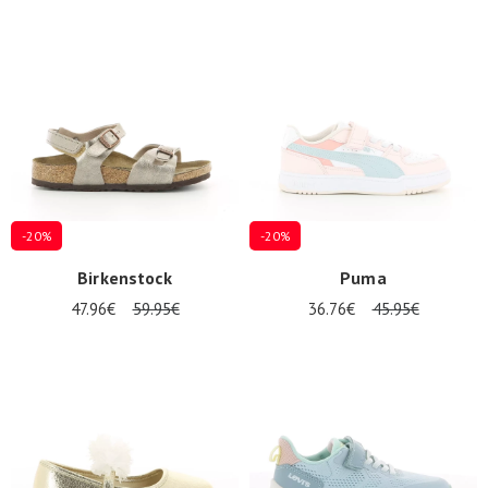
-20%
-20%
Birkenstock
Puma
47.96€
59.95€
36.76€
45.95€