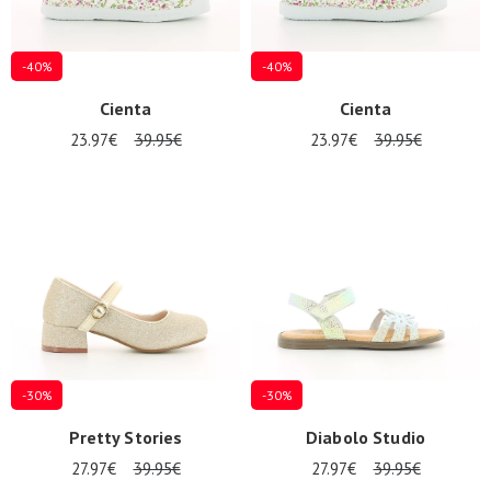
-40%
-40%
Cienta
Cienta
23.97€
39.95€
23.97€
39.95€
-30%
-30%
Pretty Stories
Diabolo Studio
27.97€
39.95€
27.97€
39.95€