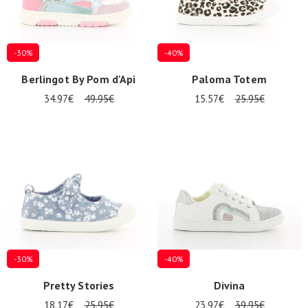
-30%
-40%
Berlingot By Pom d'Api
Paloma Totem
34.97€
49.95€
15.57€
25.95€
Nos 11
magasins
Cadeaubon
INLOGGEN
-30%
-40%
Pretty Stories
Divina
18.17€
25.95€
23.97€
39.95€