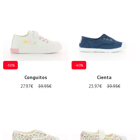
-30%
-40%
Conguitos
Cienta
27.97€
39.95€
23.97€
39.95€