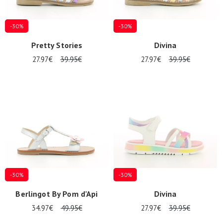
-30%
-30%
Pretty Stories
Divina
27.97€
39.95€
27.97€
39.95€
-30%
-30%
Berlingot By Pom d'Api
Divina
34.97€
49.95€
27.97€
39.95€