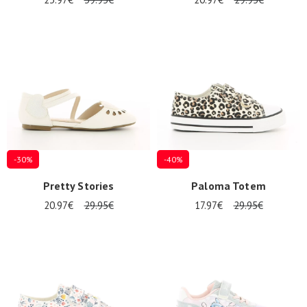
-30%
-40%
Pretty Stories
Paloma Totem
20.97€
29.95€
17.97€
29.95€