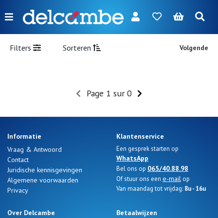
Menu
FR
NL
EN
DE
Nieuw
Filters
Sorteren
Volgende
Dames
Heren
Page 1 sur 0
Meisjes
Jongens
Informatie
Klantenservice
Tassen
Een gesprek starten op
Vraag & Antwoord
WhatsApp
Contact
Accessoires
065/40.88.98
Bel ons op
Juridische kennisgevingen
e-mail
Of stuur ons een
op
Algemene voorwaarden
Onze
Van maandag tot vrijdag:
8u - 16u
Privacy
merken
Over Delcambe
Betaalwijzen