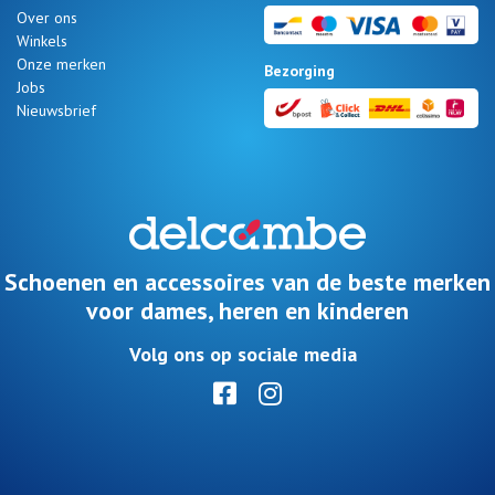
Zomeraanbiedingen
Over ons
Winkels
Onze merken
Bezorging
Jobs
Nieuwsbrief
Nos 11
magasins
Cadeaubon
Schoenen en accessoires van de beste merken
voor dames, heren en kinderen
INLOGGEN
Volg ons op sociale media