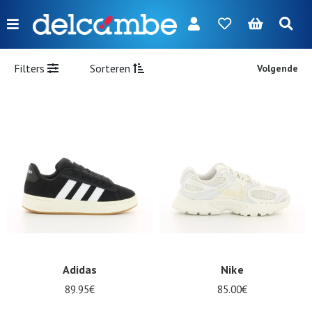
Menu
FR
NL
EN
DE
Nieuw
Filters
Sorteren
Volgende
Dames
Heren
Meisjes
Jongens
Tassen
Accessoires
Onze
Adidas
Nike
merken
89.95€
85.00€