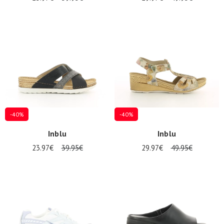
-40%
-40%
Inblu
Inblu
23.97€
39.95€
29.97€
49.95€