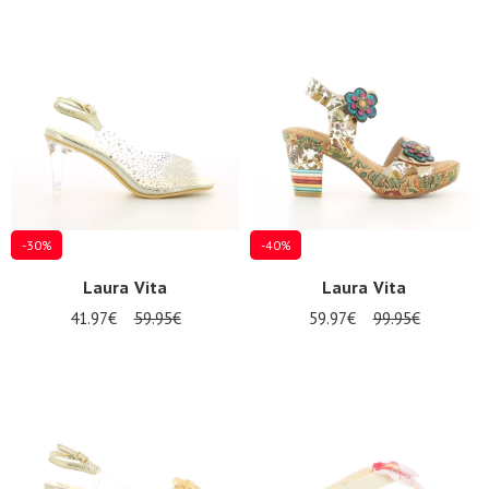
-30%
-40%
Laura Vita
Laura Vita
41.97€
59.95€
59.97€
99.95€