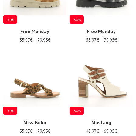
-30%
-30%
Free Monday
Free Monday
55.97€
79.95€
55.97€
79.95€
-30%
-30%
Miss Boho
Mustang
55.97€
79.95€
48.97€
69.95€