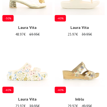
-30%
-40%
Laura Vita
Laura Vita
48.97€
69.95€
23.97€
39.95€
Nos 11
magasins
Cadeaubon
INLOGGEN
-40%
-40%
Laura Vita
Inblu
23.97€
39.95€
29.97€
49.95€