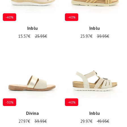
-40%
-40%
Inblu
Inblu
15.57€
25.95€
23.97€
39.95€
-30%
-40%
Divina
Inblu
27.97€
39.95€
29.97€
49.95€