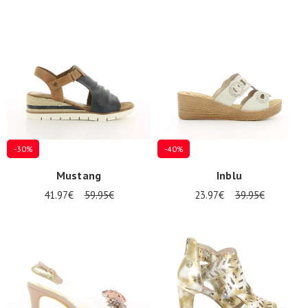
-30%
-40%
Mustang
Inblu
41.97€
59.95€
23.97€
39.95€