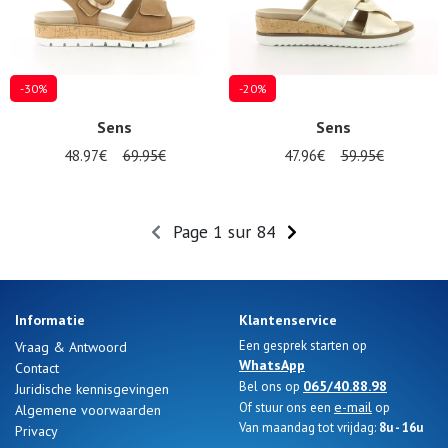
-30%
-20%
Sens
Sens
48.97€
69.95€
47.96€
59.95€
Page 1 sur 84
Informatie
Klantenservice
Een gesprek starten op
Vraag & Antwoord
WhatsApp
Contact
065/40.88.98
Bel ons op
Juridische kennisgevingen
e-mail
Of stuur ons een
op
Algemene voorwaarden
Van maandag tot vrijdag:
8u - 16u
Privacy