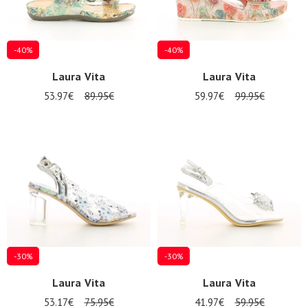
-40%
-40%
Laura Vita
Laura Vita
53.97€
89.95€
59.97€
99.95€
-30%
-30%
Laura Vita
Laura Vita
53.17€
75.95€
41.97€
59.95€