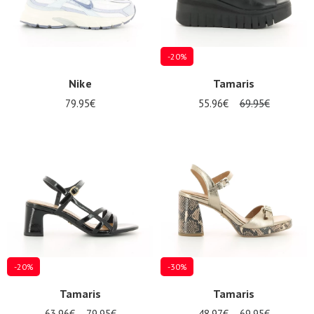
-20%
Nike
Tamaris
79.95€
55.96€
69.95€
-20%
-30%
Tamaris
Tamaris
63.96€
79.95€
48.97€
69.95€