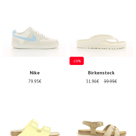
Zomeraanbiedingen
-20%
Nike
Birkenstock
79.95€
31.96€
39.95€