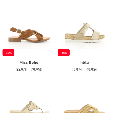
-30%
-40%
Miss Boho
Inblu
55.97€
79.95€
29.97€
49.95€