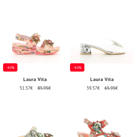
-40%
-40%
Laura Vita
Laura Vita
51.57€
85.95€
39.57€
65.95€