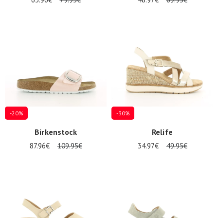
-20%
-30%
Birkenstock
Relife
87.96€
109.95€
34.97€
49.95€