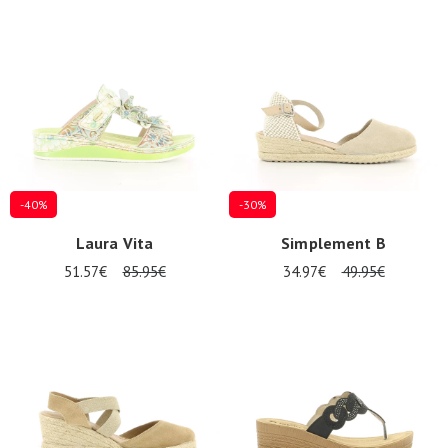
-40%
-30%
Laura Vita
Simplement B
51.57€
85.95€
34.97€
49.95€