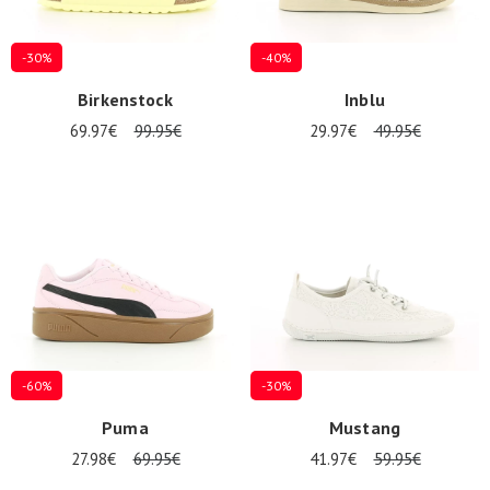
-30%
-40%
Birkenstock
Inblu
69.97€
99.95€
29.97€
49.95€
-60%
-30%
Puma
Mustang
27.98€
69.95€
41.97€
59.95€