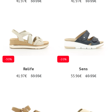
41.97€
59.95€
41.97€
59.95€
-30%
-20%
Relife
Sens
41.97€
59.95€
55.96€
69.95€