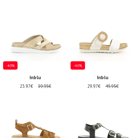
-40%
-40%
Inblu
Inblu
23.97€
39.95€
29.97€
49.95€